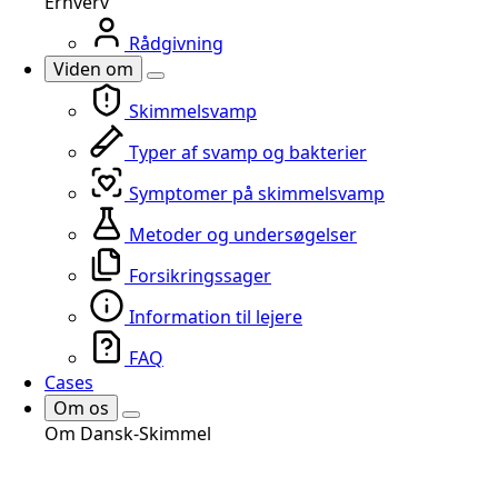
Erhverv
Rådgivning
Viden om
Skimmelsvamp
Typer af svamp og bakterier
Symptomer på skimmelsvamp
Metoder og undersøgelser
Forsikringssager
Information til lejere
FAQ
Cases
Om os
Om Dansk-Skimmel