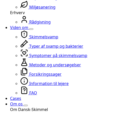
Miljøsanering
Erhverv
Rådgivning
Viden om
Skimmelsvamp
Typer af svamp og bakterier
Symptomer på skimmelsvamp
Metoder og undersøgelser
Forsikringssager
Information til lejere
FAQ
Cases
Om os
Om Dansk-Skimmel