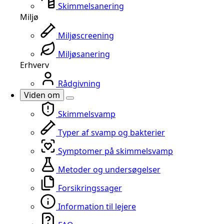
Skimmelsanering
Miljø
Miljøscreening
Miljøsanering
Erhverv
Rådgivning
Viden om
Skimmelsvamp
Typer af svamp og bakterier
Symptomer på skimmelsvamp
Metoder og undersøgelser
Forsikringssager
Information til lejere