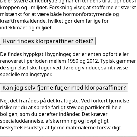
De er svære at nedbryde og har en tendens til at ophobes i
kroppen og i miljøet. Forskning viser, at stofferne er stærkt
mistænkt for at være både hormonforstyrrende og
kræftfremkaldende, hvilket gør dem farlige for
indeklimaet og miljøet.
Hvor findes klorparaffiner oftest?
De findes hyppigst i bygninger, der er enten opført eller
renoveret i perioden mellem 1950 og 2012. Typisk gemmer
de sig i elastiske fuger ved døre og vinduer, samt i visse
specielle malingstyper.
Kan jeg selv fjerne fuger med klorparaffiner?
Nej, det frarådes på det kraftigste. Ved forkert fjernelse
risikerer du at sprede farligt støv og partikler til hele
boligen, som du derefter indånder. Det kræver
specialuddannelse, afskærmning og lovpligtigt
beskyttelsesudstyr at fjerne materialerne forsvarligt.