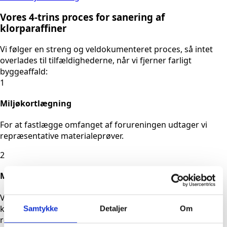
Vores 4-trins proces for sanering af
klorparaffiner
Vi følger en streng og veldokumenteret proces, så intet
overlades til tilfældighederne, når vi fjerner farligt
byggeaffald:
1
Miljøkortlægning
For at fastlægge omfanget af forureningen udtager vi
repræsentative materialeprøver.
2
Myndighedsanmeldelse
Vi sørger for den lovpligtige anmeldelse af affaldet til din
kommune på dine vegne, så du overholder alle gældende
Samtykke
Detaljer
Om
regler for affaldshåndtering.