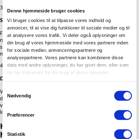
3
Denne hjemmeside bruger cookies
Sanering
Vi bruger cookies til at tilpasse vores indhold og
annoncer, til at vise dig funktioner til sociale medier og til
Fjernelse af elastiske fuger og andre forurenede
at analysere vores trafik. Vi deler også oplysninger om
materialer kræver stor forsigtighed for at undgå
din brug af vores hjemmeside med vores partnere inden
spredning af giftigt støv. Vi arbejder i afskærmede zoner
for sociale medier, annonceringspartnere og
med specialværktøj og kraftige HEPA-støvsugere.
analysepartnere. Vores partnere kan kombinere disse
4
data med andre oplysninger, du har givet dem, eller som
de har indsamlet fra din brug af deres tjenester.
Dokumentation & aflevering
Samtykkevalg
Vi afslutter med en grundig rengøring og leverer en
Nødvendig
detaljeret slutrapport. Rapporten indeholder officielle
vejesedler, som er dit bevis over for myndighederne på en
lovlig og korrekt bortskaffelse.
Præferencer
Hvorfor lade Dansk-Skimmel A/S
håndtere opgaven?
Statistik